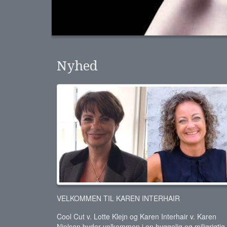
Nyhed
VELKOMMEN TIL KAREN INTERHAIR
Cool Cut v. Lotte Klejn og Karen Interhair v. Karen
Nielsen byder velkommen i en hyggelig og miljørigtig